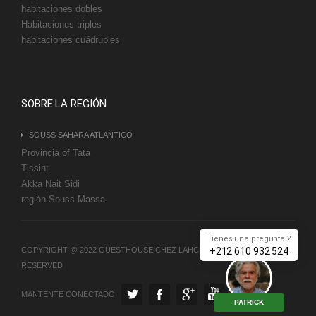
habitaciones dobles
Habitaciones triples
habitaciones cuádruples
SOBRE LA REGIÓN
SOUSS SAHARA ATLANTICO
Provincia of Tata
Tissint
Akka Nait Sidi
región Souss Massa
Tienes una pregunta ?
+212 610 932 524
COPYRIGHT @ 2022 GUESTHOUSE CHEZ LAHCEN. ALL RIGHT
RESERVED
MANTENTE CONECTADO
PATRICK