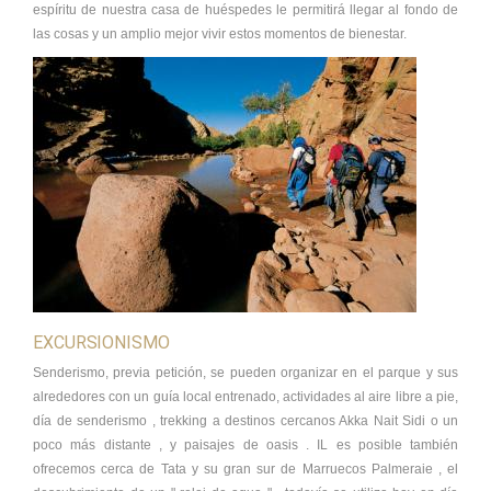
espíritu de nuestra casa de huéspedes le permitirá llegar al fondo de
las cosas y un amplio mejor vivir estos momentos de bienestar.
EXCURSIONISMO
Senderismo, previa petición, se pueden organizar en el parque y sus
alrededores con un guía local entrenado, actividades al aire libre a pie,
día de senderismo , trekking a destinos cercanos Akka Nait Sidi o un
poco más distante , y paisajes de oasis . IL es posible también
ofrecemos cerca de Tata y su gran sur de Marruecos Palmeraie , el