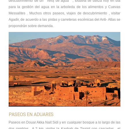
descubrimiento de un " reloj de agua " , todavía se utiliza hoy en día
para la gestión del agua en la arboleda de los alimentos y Cuevas
Messalites . Muchos otros paseos, viajes de descubrimiento , visitar
Agadir, de acuerdo a las pistas y carreteras escénicas del Anti- Atlas se
propondrán sobre demanda.
PASEOS EN ADUARES
Paseos en Douar Akka Nait Sidi y en cualquier bosque a lo largo de las
dos ramblas . A 2 km, visitar la Kasbah de Tissint con cascadas , el