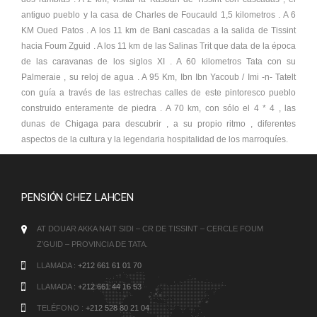
antiguo pueblo y la casa de Charles de Foucauld 1,5 kilometros . A 6
KM Oued Patos . A los 11 km de Bani cascadas a la salida de Tissint
hacia Foum Zguid . A los 11 km de las Salinas Trit que data de la época
de las caravanas de los siglos XI . A 60 kilometros Tata con su
Palmeraie , su reloj de agua . A 95 Km, Ibn Ibn Yacoub / Imi -n- Tatelt
con guía a través de las estrechas calles de este pintoresco pueblo
construido enteramente de piedra . A 70 km, con sólo el 4 * 4 , las
dunas de Chigaga para descubrir , a su propio ritmo , diferentes
aspectos de la cultura y la legendaria hospitalidad de los marroquíes.
PENSIÓN CHEZ LAHCEN
AT DOUAR AKKA NAIT SIDI – CR DE TISSINT – CERCLE FOUM
Z’GUID – PROVINCIA DE TATA.
LLAMADA :
+212 661 61 01 70
LLAMADA :
+212 661 44 16 53
TELÉFONO :
+212 528 80 21 04