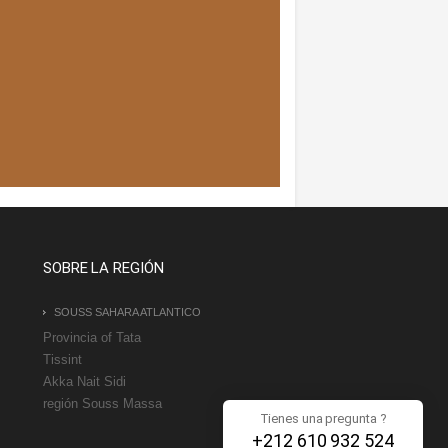
SOBRE LA REGIÓN
SOUSS SAHARA ATLANTICO
Provincia of Tata
Tissint
Akka Nait Sidi
región Souss Massa
Tienes una pregunta ?
+212 610 932 524