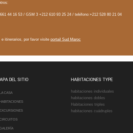
tros:
61 44 16 53 / GSM 3 +212 610 93 25 24 / teléfono:+212 528 80 21 04
 itinerarios, por favor visite
portail Sud Maroc
APA DEL SITIO
HABITACIONES TYPE
habitaciones individuales
LA CASA
habitaciones dobles
HABITACIONES
Habitaciones triples
EXCURSIONES
habitaciones cuádruples
CIRCUITOS
GALERÍA