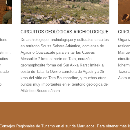
CIRCUITOS GEOLÓGICAS ARCHIOLOGIQUE
CIRC
torio
De archiologique, archiologique y culturales circuitos
Organi
en territorio Souss Sahara Atlántico, comienza de
reside
uelmim,
Agadir o Ouarzazate para visitar las Cuevas
Marrue
uitos
Messalite 7 kms al norte de Tata, corazón
circui
r
geomorphosite forma del Sur Akka Karst Imitek al
Igherm
siado
oeste de Tata, la Owzro carretera de Agadir ya 25
Tazena
kms del sitio de Tata Boutssarfine, y muchos otros
Akka o
o
puntos muy importantes en el territorio geológica del
Atlántico Souss sáhara....
 Consejos Regionales de Turismo en el sur de Marruecos. Para obtener más in