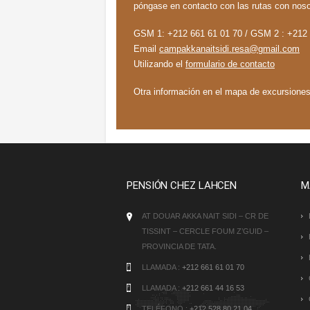
póngase en contacto con las rutas con noso
GSM 1: +212 661 61 01 70 / GSM 2 : +212 6
Email
campakkanaitsidi.resa@gmail.com
Utilizando el
formulario de contacto
Otra información en el mapa de excursiones e
PENSIÓN CHEZ LAHCEN
M
AT DOUAR AKKA NAIT SIDI – CR DE
TISSINT – CERCLE FOUM Z’GUID –
PROVINCIA DE TATA.
LLAMADA :
+212 661 61 01 70
LLAMADA :
+212 661 44 16 53
TELÉFONO :
+212 528 80 21 04