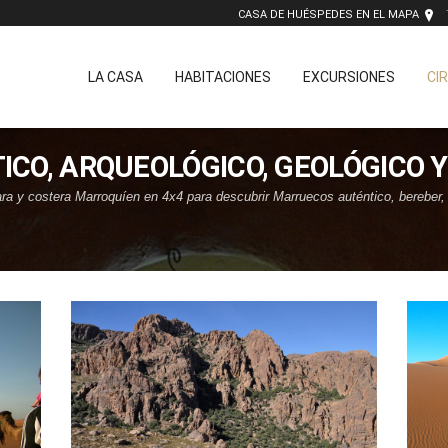
CASA DE HUÉSPEDES EN EL MAPA
LA CASA
HABITACIONES
EXCURSIONES
CI
TICO, ARQUEOLÓGICO, GEOLÓGICO 
a y costera Marroquíen en 4x4 para descubrir Marruecos auténtico, bereber, co