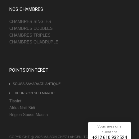
NOS CHAMBRES
CHAMBRES SINGLES
CHAMBRES DOUBLES
CHAMBRES TRIPLES
CHAMBRES QUADRUPLE
POINTS D'INTÉRÊT
SOUSS SAHARA ATLANTIQUE
EXCURSION SUD MAROC
Tissint
Akka Nait Sidi
Région Souss Massa
Vous avez une
questions
+212 610 932 524
COPYRIGHT @ 2025 MAISON CHEZ LAHCEN. TOUS LES DROITS SONT